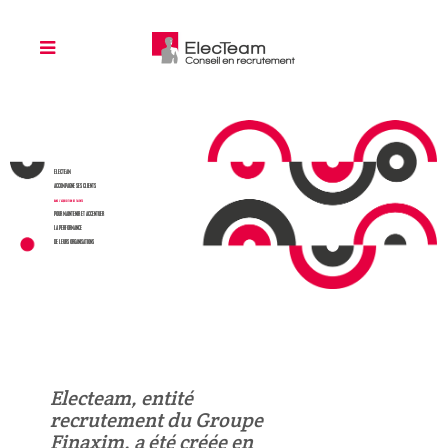
ELECTEAM
ACCOMPAGNE SES CLIENTS
DANS L’ACQUISITION DE TALENTS
POUR MAINTENIR ET ACCENTUER
LA PERFORMANCE
DE LEURS ORGANISATIONS
Electeam, entité
recrutement du Groupe
Finaxim, a été créée en